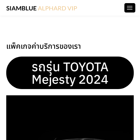
แพ็คเกจค่าบริการของเรา
รถรุ่น TOYOTA
Mejesty 2024