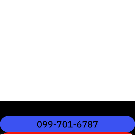
099-701-6787