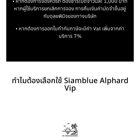
• หากต้องการจองคิวรถ ต้องชำระมัดจำวันละ 1,000 บาท
หากผู้ใช้บริการยกเลิกการจอง การคืนเงินค่ามัดจำขึ้นอยู่
กับดุลยพินิจของทางบริษัท
• หากต้องการออกใบกำกับภาษีจะมีค่า Vat เพิ่มจากค่า
บริการ 7%
ทำไมต้องเลือกใช้ Siamblue Alphard
Vip