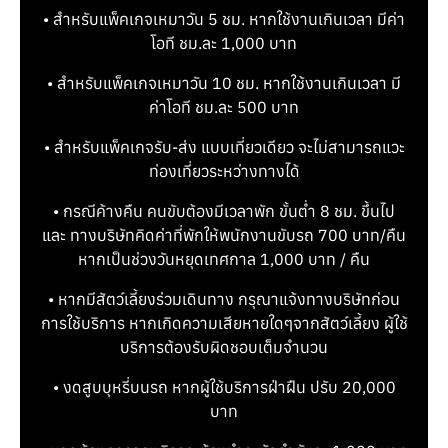
• สำหรับแพ็คเกจเหมาวัน 5 ชม. หากใช้งานเกินเวลา มีค่า
โอที ชม.ละ 1,000 บาท
• สำหรับแพ็คเกจเหมาวัน 10 ชม. หากใช้งานเกินเวลา มี
ค่าโอที ชม.ละ 500 บาท
• สำหรับแพ็คเกจรับ-ส่ง แบบเที่ยวเดียว จะไม่สามารถแวะ
ท่องเที่ยวระหว่างทางได้
• กรณีค้างคืน คนขับต้องมีเวลาพัก ขั้นต่ำ 8 ชม. ขึ้นไป
และ ทางบริษัทคิดค่าที่พักให้พนักงานขับรถ 700 บาท/คืน
หากเป็นช่วงวันหยุดเทศกาล 1,000 บาท / คืน
• หากมีสัตว์เลี้ยงร่วมเดินทาง กรุณาแจ้งทางบริษัทก่อน
การใช้บริการ หากเกิดความเสียหายใดๆจากสัตว์เลี้ยง ผู้ใช้
บริการต้องรับผิดชอบเต็มจำนวน
• งดสูบบุหรี่บนรถ หากผู้ใช้บริการฝ่าฝืน ปรับ 20,000
บาท