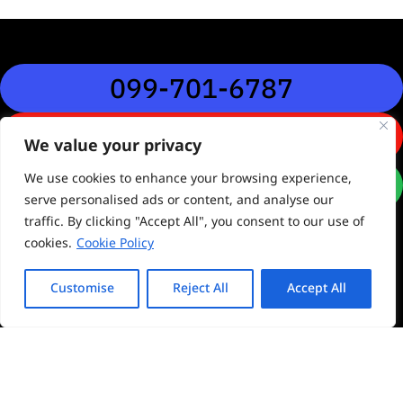
099-701-6787
095-195-0926
We value your privacy
Line 095-195-0926
We use cookies to enhance your browsing experience,
serve personalised ads or content, and analyse our
traffic. By clicking "Accept All", you consent to our use of
cookies.
Cookie Policy
Customise
Reject All
Accept All
Siamblue
เมนูหลัก
ติดต่อเรา
สอบถามผ่าน
Alphard
ไลน์
หน้าแรก
บริษัท สยามบลู
Vip
9999 จำกัด
Alphard ปี
Siamblue
เลขที่ 79/235
2024
Alphard VIP ให้
ซอยนวมินทร์